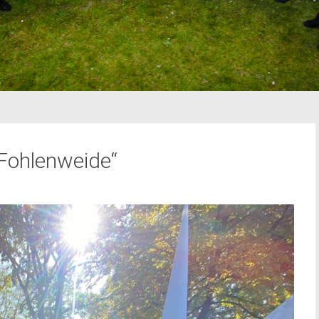
„Fohlenweide“